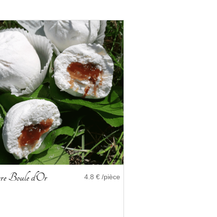
re Boule d’Or
4.8 € /pièce