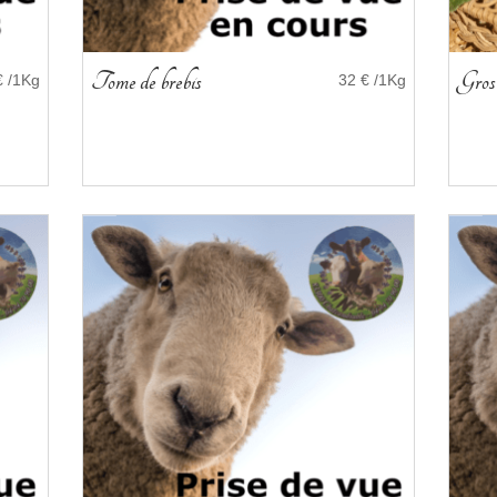
Tome de brebis
Gros 
€ /1Kg
32 € /1Kg