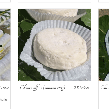
Chèvre affiné (environ 110g)
Chèvr
/pièce
3 € /pièce
huile