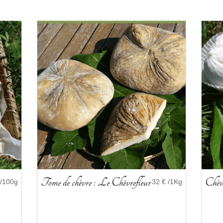
Tome de chèvre : Le Chèvrefleur
Chèv
 /100g
32 € /1Kg