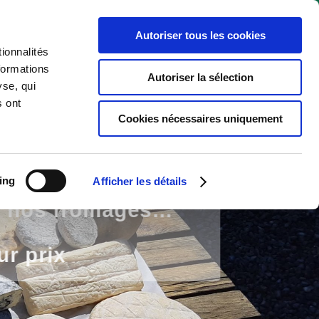
04. 94. 70. 90. 00
contact@ferme-de-la-pastourelle.com
Autoriser tous les cookies
Prix public
Revendeurs
Contact
ionnalités
formations
Autoriser la sélection
yse, qui
s ont
Cookies nécessaires uniquement
ing
Afficher les détails
s nos fromages…
eur prix