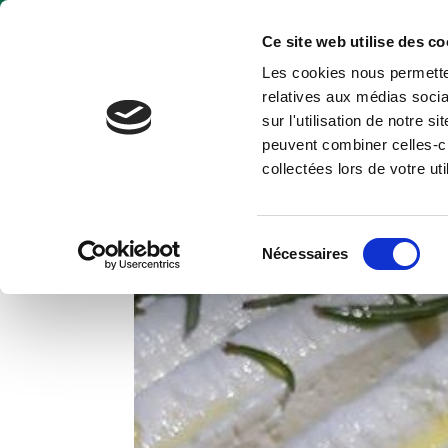
Ce site web utilise des co
Les cookies nous permetten
relatives aux médias socia
sur l'utilisation de notre 
peuvent combiner celles-ci
collectées lors de votre uti
Pavé de chèvre au romarin
par
Catherine
|
Août 28, 2020
Sélection
Nécessaires
du
consentement