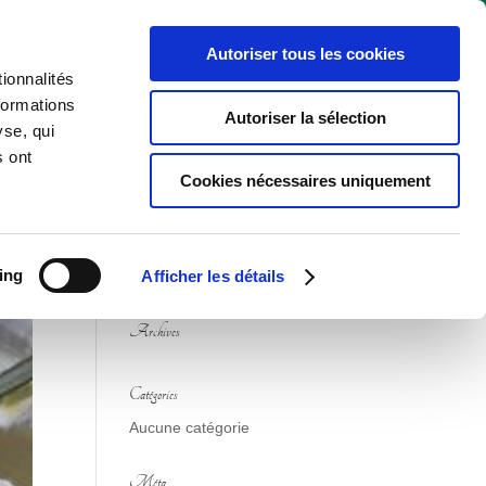
04. 94. 70. 90. 00
contact@ferme-de-la-pastourelle.com
Autoriser tous les cookies
Prix public
Revendeurs
Contact
ionnalités
formations
Autoriser la sélection
yse, qui
s ont
Cookies nécessaires uniquement
Commentaires récents
ing
Afficher les détails
Archives
Catégories
Aucune catégorie
Méta